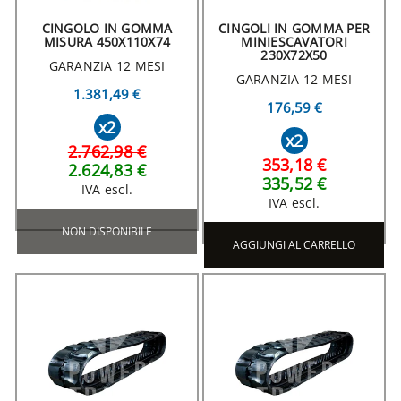
CINGOLO IN GOMMA
CINGOLI IN GOMMA PER
MISURA 450X110X74
MINIESCAVATORI
230X72X50
GARANZIA 12 MESI
GARANZIA 12 MESI
1.381,49 €
176,59 €
x2
x2
2.762,98 €
353,18 €
2.624,83 €
335,52 €
IVA escl.
IVA escl.
NON DISPONIBILE
AGGIUNGI AL CARRELLO