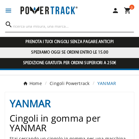
0




PRENOTA I TUOI CINGOLI SENZA PAGARE ANTICIPI
SPEDIAMO OGGI SE ORDINI ENTRO LE 15.00
SPEDIZIONE GRATUITA PER ORDINI SUPERIORI A 250€
Home
Cingoli Powertrack
YANMAR
YANMAR
Cingoli in gomma per
YANMAR
Stai cercando un cingolo in gomma per una macchina