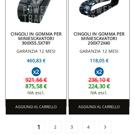
CINGOLI IN GOMMA PER
CINGOLI IN GOMMA PER
MINIESCAVATORI
MINIESCAVATORI
300X55,5X78Y
200X72X40
GARANZIA 12 MESI
GARANZIA 12 MESI
460,83 €
118,05 €
x2
x2
921,66 €
236,10 €
875,58 €
224,30 €
IVA escl.
IVA escl.
AGGIUNGI AL CARRELLO
AGGIUNGI AL CARRELLO
1

2
3
4