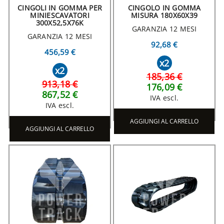
CINGOLI IN GOMMA PER
CINGOLO IN GOMMA
MINIESCAVATORI
MISURA 180X60X39
300X52,5X76K
GARANZIA 12 MESI
GARANZIA 12 MESI
92,68 €
456,59 €
x2
x2
185,36 €
913,18 €
176,09 €
867,52 €
IVA escl.
IVA escl.
AGGIUNGI AL CARRELLO
AGGIUNGI AL CARRELLO