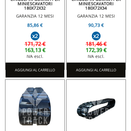
MINIESCAVATORI
MINIESCAVATORI
180X72X32
180X72X34
GARANZIA 12 MESI
GARANZIA 12 MESI
85,86 €
90,73 €
x2
x2
171,72 €
181,46 €
163,13 €
172,39 €
IVA escl.
IVA escl.
AGGIUNGI AL CARRELLO
AGGIUNGI AL CARRELLO