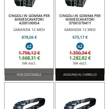
CINGOLI IN GOMMA PER
CINGOLI IN GOMMA PER
MINIESCAVATORI
MINIESCAVATORI
420X100X54
370X107X41Y
GARANZIA 12 MESI
GARANZIA 12 MESI
878,06 €
675,17 €
x2
x2
1.756,12 €
1.350,34 €
1.668,31 €
1.282,82 €
IVA escl.
IVA escl.
NON DISPONIBILE
AGGIUNGI AL CARRELLO