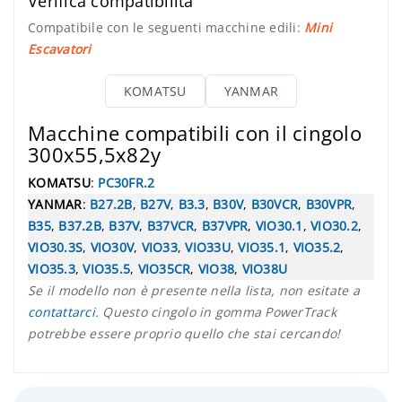
Verifica compatibilità
Compatibile con le seguenti macchine edili:
Mini
Escavatori
KOMATSU
YANMAR
Macchine compatibili con il cingolo
300x55,5x82y
KOMATSU
:
PC30FR.2
YANMAR
:
B27.2B
,
B27V
,
B3.3
,
B30V
,
B30VCR
,
B30VPR
,
B35
,
B37.2B
,
B37V
,
B37VCR
,
B37VPR
,
VIO30.1
,
VIO30.2
,
VIO30.3S
,
VIO30V
,
VIO33
,
VIO33U
,
VIO35.1
,
VIO35.2
,
VIO35.3
,
VIO35.5
,
VIO35CR
,
VIO38
,
VIO38U
Se il modello non è presente nella lista, non esitate a
contattarci
. Questo cingolo in gomma PowerTrack
potrebbe essere proprio quello che stai cercando!