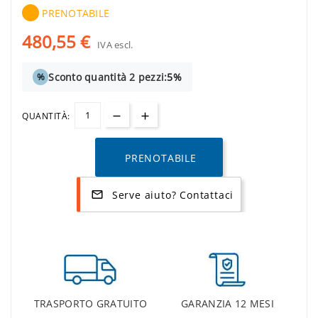
PRENOTABILE
480,55 €
IVA escl.
Sconto quantità 2 pezzi:
5%
%
QUANTITÀ:
PRENOTABILE
Serve aiuto? Contattaci
mail_outline
TRASPORTO GRATUITO
GARANZIA 12 MESI