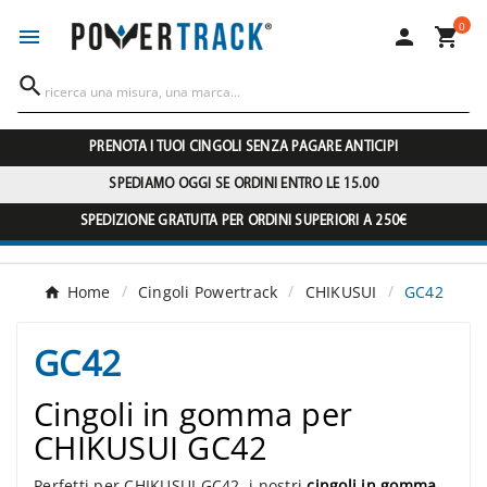
0




PRENOTA I TUOI CINGOLI SENZA PAGARE ANTICIPI
SPEDIAMO OGGI SE ORDINI ENTRO LE 15.00
SPEDIZIONE GRATUITA PER ORDINI SUPERIORI A 250€
Home
Cingoli Powertrack
CHIKUSUI
GC42
GC42
Cingoli in gomma per
CHIKUSUI GC42
Perfetti per CHIKUSUI GC42, i nostri
cingoli in gomma