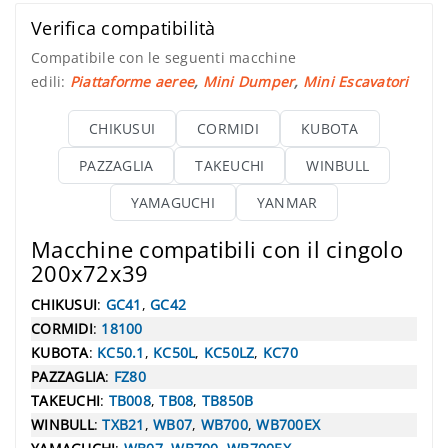
Verifica compatibilità
Compatibile con le seguenti macchine
edili:
Piattaforme aeree
,
Mini Dumper
,
Mini Escavatori
CHIKUSUI
CORMIDI
KUBOTA
PAZZAGLIA
TAKEUCHI
WINBULL
YAMAGUCHI
YANMAR
Macchine compatibili con il cingolo
200x72x39
CHIKUSUI
:
GC41
,
GC42
CORMIDI
:
18100
KUBOTA
:
KC50.1
,
KC50L
,
KC50LZ
,
KC70
PAZZAGLIA
:
FZ80
TAKEUCHI
:
TB008
,
TB08
,
TB850B
WINBULL
:
TXB21
,
WB07
,
WB700
,
WB700EX