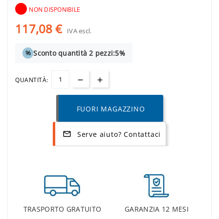
NON DISPONIBILE
117,08 €
IVA escl.
Sconto quantità 2 pezzi:
5%
%
QUANTITÀ:
FUORI MAGAZZINO
Serve aiuto? Contattaci
mail_outline
TRASPORTO GRATUITO
GARANZIA 12 MESI