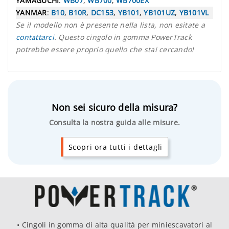
YAMAGUCHI
:
WB07
,
WB700
,
WB700EX
YANMAR
:
B10
,
B10R
,
DC153
,
YB101
,
YB101UZ
,
YB101VL
Se il modello non è presente nella lista, non esitate a
contattarci
. Questo cingolo in gomma PowerTrack
potrebbe essere proprio quello che stai cercando!
Non sei sicuro della misura?
Consulta la nostra guida alle misure.
Scopri ora tutti i dettagli
• Cingoli in gomma di alta qualità per miniescavatori al