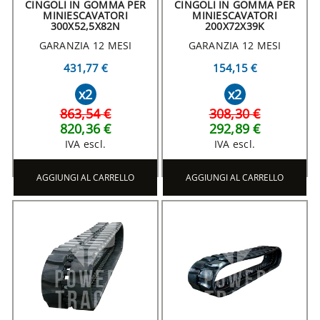
CINGOLI IN GOMMA PER
CINGOLI IN GOMMA PER
MINIESCAVATORI
MINIESCAVATORI
300X52,5X82N
200X72X39K
GARANZIA 12 MESI
GARANZIA 12 MESI
431,77 €
154,15 €
x2
x2
863,54 €
308,30 €
820,36 €
292,89 €
IVA escl.
IVA escl.
AGGIUNGI AL CARRELLO
AGGIUNGI AL CARRELLO