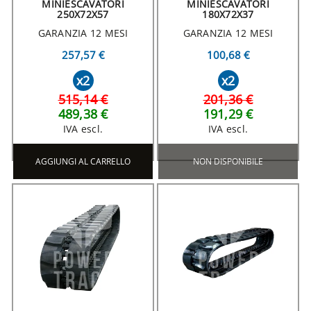
MINIESCAVATORI
MINIESCAVATORI
250X72X57
180X72X37
GARANZIA 12 MESI
GARANZIA 12 MESI
257,57 €
100,68 €
x2
x2
515,14 €
201,36 €
489,38 €
191,29 €
IVA escl.
IVA escl.
AGGIUNGI AL CARRELLO
NON DISPONIBILE