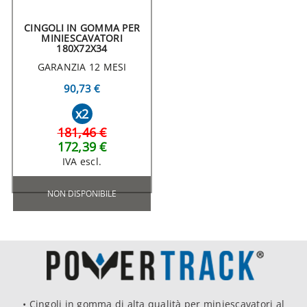
CINGOLI IN GOMMA PER
MINIESCAVATORI
180X72X34
GARANZIA 12 MESI
90,73 €
x2
181,46 €
172,39 €
IVA escl.
NON DISPONIBILE
• Cingoli in gomma di alta qualità per miniescavatori al