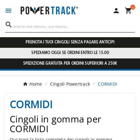
0




PRENOTA I TUOI CINGOLI SENZA PAGARE ANTICIPI
SPEDIAMO OGGI SE ORDINI ENTRO LE 15.00
SPEDIZIONE GRATUITA PER ORDINI SUPERIORI A 250€
Home
Cingoli Powertrack
CORMIDI
CORMIDI
Cingoli in gomma per
CORMIDI
Qui trovi la lista completa dei cingoli in gomma