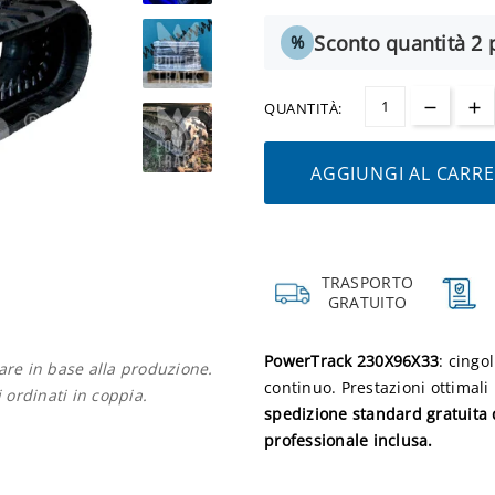
Sconto quantità 2 p
%
QUANTITÀ:
AGGIUNGI AL CARR
TRASPORTO
GRATUITO
PowerTrack 230X96X33
: cingo
iare in base alla produzione.
continuo. Prestazioni ottimal
i ordinati in coppia.
spedizione standard gratuita 
professionale inclusa.