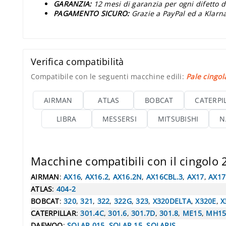
GARANZIA:
12 mesi di garanzia per ogni difetto d
PAGAMENTO SICURO:
Grazie a PayPal ed a Klarna
Verifica compatibilità
Compatibile con le seguenti macchine edili:
Pale cingol
AIRMAN
ATLAS
BOBCAT
CATERPI
LIBRA
MESSERSI
MITSUBISHI
N
Macchine compatibili con il cingolo
AIRMAN
:
AX16
,
AX16.2
,
AX16.2N
,
AX16CBL.3
,
AX17
,
AX17
ATLAS
:
404-2
BOBCAT
:
320
,
321
,
322
,
322G
,
323
,
X320DELTA
,
X320E
,
X
CATERPILLAR
:
301.4C
,
301.6
,
301.7D
,
301.8
,
ME15
,
MH1
DAEWOO
:
SOLAR 015
,
SOLAR 15
,
SOLARIS