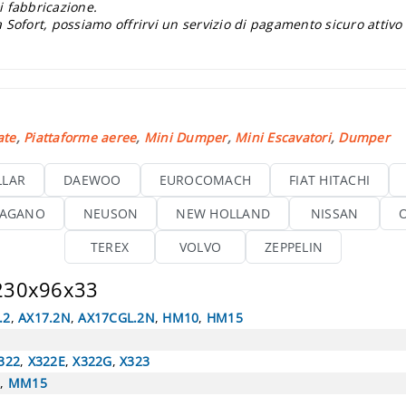
i fabbricazione.
 Sofort, possiamo offrirvi un servizio di pagamento sicuro attivo
ate
,
Piattaforme aeree
,
Mini Dumper
,
Mini Escavatori
,
Dumper
LLAR
DAEWOO
EUROCOMACH
FIAT HITACHI
AGANO
NEUSON
NEW HOLLAND
NISSAN
TEREX
VOLVO
ZEPPELIN
 230x96x33
.2
,
AX17.2N
,
AX17CGL.2N
,
HM10
,
HM15
322
,
X322E
,
X322G
,
X323
5
,
MM15