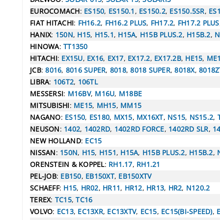
EUROCOMACH
:
ES150
,
ES150.1
,
ES150.2
,
ES150.5SR
,
ES
FIAT HITACHI
:
FH16.2
,
FH16.2 PLUS
,
FH17.2
,
FH17.2 PLUS
HANIX
:
150N
,
H15
,
H15.1
,
H15A
,
H15B PLUS.2
,
H15B.2
,
N
HINOWA
:
TT1350
HITACHI
:
EX15U
,
EX16
,
EX17
,
EX17.2
,
EX17.2B
,
HE15
,
ME
JCB
:
8016
,
8016 SUPER
,
8018
,
8018 SUPER
,
8018X
,
8018Z
LIBRA
:
106T2
,
106TL
MESSERSI
:
M16BV
,
M16U
,
M18BE
MITSUBISHI
:
ME15
,
MH15
,
MM15
NAGANO
:
ES150
,
ES180
,
MX15
,
MX16XT
,
NS15
,
NS15.2
,
NEUSON
:
1402
,
1402RD
,
1402RD FORCE
,
1402RD SLR
,
1
NEW HOLLAND
:
EC15
NISSAN
:
150N
,
H15
,
H151
,
H15A
,
H15B PLUS.2
,
H15B.2
,
ORENSTEIN & KOPPEL
:
RH1.17
,
RH1.21
PEL-JOB
:
EB150
,
EB150XT
,
EB150XTV
SCHAEFF
:
H15
,
HR02
,
HR11
,
HR12
,
HR13
,
HR2
,
N120.2
TEREX
:
TC15
,
TC16
VOLVO
:
EC13
,
EC13XR
,
EC13XTV
,
EC15
,
EC15(BI-SPEED)
,