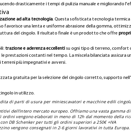
ucendo drasticamente i tempi di pulizia manuale e migliorando l'e
tiva
zzazione ad alta tecnologia
. Questa sofisticata tecnologia termica 
so favorisce una lenta e uniforme abrasione della gomma, ottimizz
ttura del cingolo. Il risultato finale è un prodotto che offre
propri
li:
trazione e aderenza eccellenti
su ogni tipo di terreno, comfort o
 le prestazioni costanti nel tempo. La miscela bilanciata assicura una
 terreni più impegnativi e avversi.
zzata gratuita per la selezione del cingolo corretto, supporto nell
ngolo in utilizzo.
ita di parti di usura per miniescavatori e macchine edili cingolat
etitivi dell’intero mercato europeo. Offriamo una vasta gamma di
gli ordini vengono elaborati in meno di 12h dal momento della ric
 con DB Schenker per tutti gli ordini superiori a 250€ +IVA
zzino vengono consegnati in 2-6 giorni lavorativi in tutta Europa.