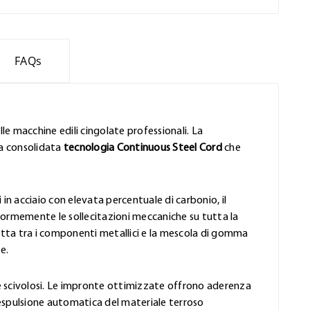
FAQs
lle macchine edili cingolate professionali. La
la consolidata
tecnologia Continuous Steel Cord
che
i in acciaio con elevata percentuale di carbonio, il
formemente le sollecitazioni meccaniche su tutta la
rfetta tra i componenti metallici e la mescola di gomma
e.
li e scivolosi. Le impronte ottimizzate offrono aderenza
l'espulsione automatica del materiale terroso