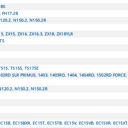
180
,
FH17.2B
120.2
,
N150.2
,
N150.2R
15
,
ZX15
,
ZX16
,
ZX16.3
,
ZX18
,
ZX18YLR
TS
TS15
,
TS15S
,
TS17SE
402RD SLR PRIMUS
,
1403
,
1403RD
,
1404
,
1404RD
,
1502RD FORCE
N120.2
,
N150.2
,
N150.2R
EC15B
,
EC15BXR
,
EC15T
,
EC15TB
,
EC15V
,
EC15VB
,
EC15XR
,
EC15XT