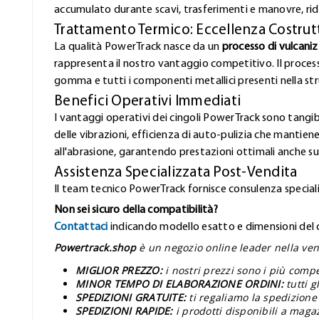
accumulato durante scavi, trasferimenti e manovre, rid
Trattamento Termico: Eccellenza Costrut
La qualità PowerTrack nasce da un
processo di vulcani
rappresenta il nostro vantaggio competitivo. Il proces
gomma e tutti i componenti metallici presenti nella stru
Benefici Operativi Immediati
I vantaggi operativi dei cingoli PowerTrack sono tangibi
delle vibrazioni, efficienza di auto-pulizia che mantiene
all'abrasione, garantendo prestazioni ottimali anche sui
Assistenza Specializzata Post-Vendita
Il team tecnico PowerTrack fornisce consulenza speciali
Non sei sicuro della compatibilità?
Contattaci
indicando modello esatto e dimensioni del ci
Powertrack.shop
è un negozio online leader nella vend
MIGLIOR PREZZO:
i nostri prezzi sono i più comp
MINOR TEMPO DI ELABORAZIONE ORDINI:
tutti 
SPEDIZIONI GRATUITE:
ti regaliamo la spedizione
SPEDIZIONI RAPIDE:
i prodotti disponibili a maga