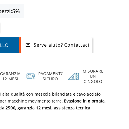
ezzi:
5%
Serve aiuto? Contattaci
ELLO
mail_outline
MISURARE
GARANZIA
PAGAMENTO
UN
12 MESI
SICURO
CINGOLO
li alta qualità con mescola bilanciata e cavo acciaio
i per macchine movimento terra.
Evasione in giornata,
da 250€, garanzia 12 mesi, assistenza tecnica