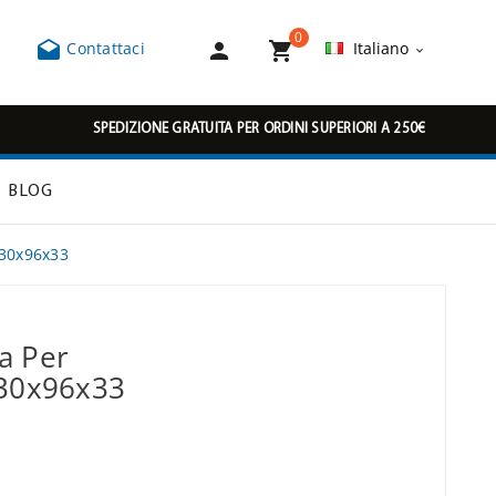
0



Contattaci
Italiano

SPEDIZIONE GRATUITA PER ORDINI SUPERIORI A 250€
BLOG
230x96x33
a Per
230x96x33