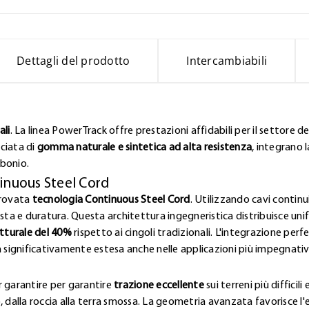
Dettagli del prodotto
Intercambiabili
ali
. La linea PowerTrack offre prestazioni affidabili per il settore de
ciata di
gomma naturale e sintetica ad alta resistenza
, integrano 
rbonio.
tinuous Steel Cord
provata
tecnologia Continuous Steel Cord
. Utilizzando cavi continu
a e duratura. Questa architettura ingegneristica distribuisce uni
tturale del 40%
rispetto ai cingoli tradizionali. L'integrazione pe
a significativamente estesa anche nelle applicazioni più impegnativ
r garantire per garantire
trazione eccellente
sui terreni più diffici
ngo, dalla roccia alla terra smossa. La geometria avanzata favorisce 