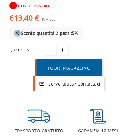
NON DISPONIBILE
613,40 €
IVA escl.
Sconto quantità 2 pezzi:
5%
%
QUANTITÀ:
FUORI MAGAZZINO
Serve aiuto? Contattaci
mail_outline
TRASPORTO GRATUITO
GARANZIA 12 MESI