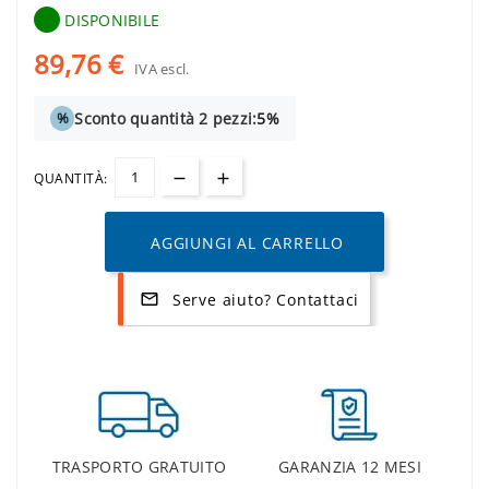
DISPONIBILE
89,76 €
IVA escl.
Sconto quantità 2 pezzi:
5%
%
QUANTITÀ:
AGGIUNGI AL CARRELLO
Serve aiuto? Contattaci
mail_outline
TRASPORTO GRATUITO
GARANZIA 12 MESI