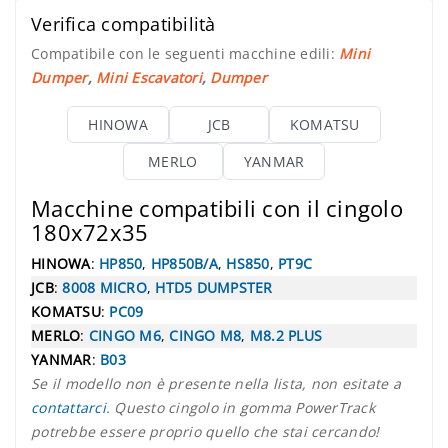
Verifica compatibilità
Compatibile con le seguenti macchine edili:
Mini
Dumper
,
Mini Escavatori
,
Dumper
HINOWA
JCB
KOMATSU
MERLO
YANMAR
Macchine compatibili con il cingolo
180x72x35
HINOWA
:
HP850
,
HP850B/A
,
HS850
,
PT9C
JCB
:
8008 MICRO
,
HTD5 DUMPSTER
KOMATSU
:
PC09
MERLO
:
CINGO M6
,
CINGO M8
,
M8.2 PLUS
YANMAR
:
B03
Se il modello non è presente nella lista, non esitate a
contattarci
. Questo cingolo in gomma PowerTrack
potrebbe essere proprio quello che stai cercando!