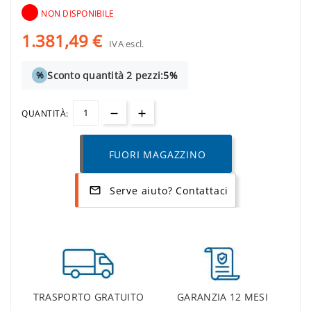
NON DISPONIBILE
1.381,49 €
IVA escl.
Sconto quantità 2 pezzi:
5%
%
QUANTITÀ:
FUORI MAGAZZINO
Serve aiuto? Contattaci
mail_outline
TRASPORTO GRATUITO
GARANZIA 12 MESI