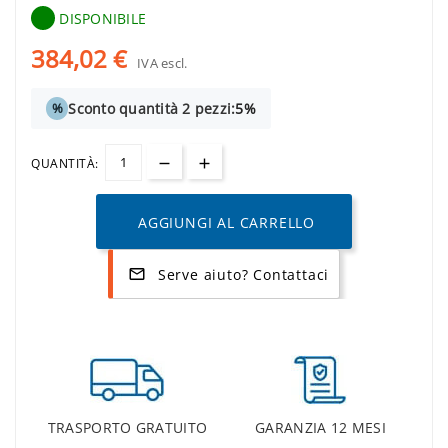
DISPONIBILE
384,02 €
IVA escl.
Sconto quantità 2 pezzi:
5%
%
QUANTITÀ:
AGGIUNGI AL CARRELLO
Serve aiuto? Contattaci
mail_outline
TRASPORTO GRATUITO
GARANZIA 12 MESI