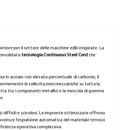
eriore per il settore delle macchine edili cingolate. La
consolidata
tecnologia Continuous Steel Cord
che
ui in acciaio con elevata percentuale di carbonio, il
formemente le sollecitazioni meccaniche su tutta la
rfetta tra i componenti metallici e la mescola di gomma
e.
iù difficili e scivolosi. Le impronte ottimizzate offrono
favorisce l'espulsione automatica del materiale terroso
fficienza operativa complessiva.