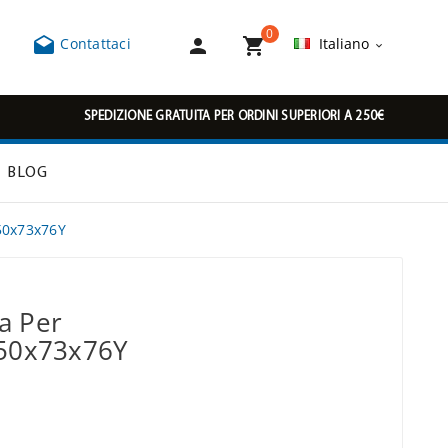
0



Contattaci
Italiano

SPEDIZIONE GRATUITA PER ORDINI SUPERIORI A 250€
BLOG
50x73x76Y
a Per
350x73x76Y