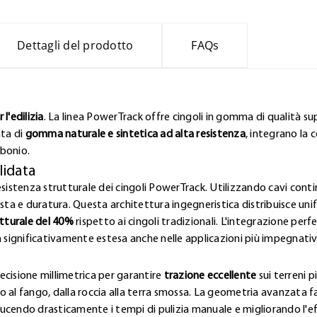
Dettagli del prodotto
FAQs
l'edilizia
. La linea PowerTrack offre cingoli in gomma di qualità sup
ata di
gomma naturale e sintetica ad alta resistenza
, integrano la 
rbonio.
lidata
esistenza strutturale dei cingoli PowerTrack. Utilizzando cavi contin
a e duratura. Questa architettura ingegneristica distribuisce uni
tturale del 40%
rispetto ai cingoli tradizionali. L'integrazione pe
a significativamente estesa anche nelle applicazioni più impegnativ
ecisione millimetrica per garantire
trazione eccellente
sui terreni p
lto al fango, dalla roccia alla terra smossa. La geometria avanzata 
ucendo drasticamente i tempi di pulizia manuale e migliorando l'e