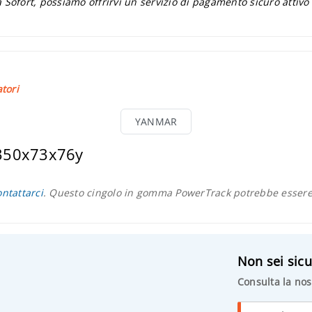
 Sofort, possiamo offrirvi un servizio di pagamento sicuro attivo
tori
YANMAR
 350x73x76y
ontattarci
. Questo cingolo in gomma PowerTrack potrebbe essere 
Non sei sicu
Consulta la nos