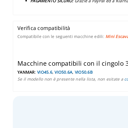
PAGAMENTO SICURO:
Grazie a PayPal ed a Klarna
Verifica compatibilità
Compatibile con le seguenti macchine edili:
Mini Escava
Macchine compatibili con il cingolo
YANMAR
:
VIO45.6
,
VIO50.6A
,
VIO50.6B
Se il modello non è presente nella lista, non esitate a
c