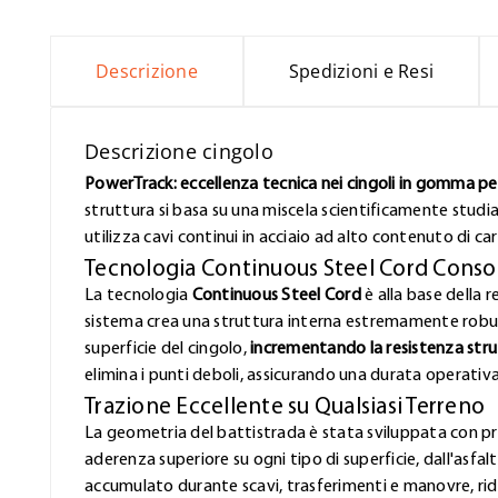
Descrizione
Spedizioni e Resi
Descrizione cingolo
PowerTrack: eccellenza tecnica nei cingoli in gomma per 
struttura si basa su una miscela scientificamente studi
utilizza cavi continui in acciaio ad alto contenuto di ca
Tecnologia Continuous Steel Cord Conso
La tecnologia
Continuous Steel Cord
è alla base della r
sistema crea una struttura interna estremamente robust
superficie del cingolo,
incrementando la resistenza stru
elimina i punti deboli, assicurando una durata operativ
Trazione Eccellente su Qualsiasi Terreno
La geometria del battistrada è stata sviluppata con pr
aderenza superiore su ogni tipo di superficie, dall'asfa
accumulato durante scavi, trasferimenti e manovre, rid