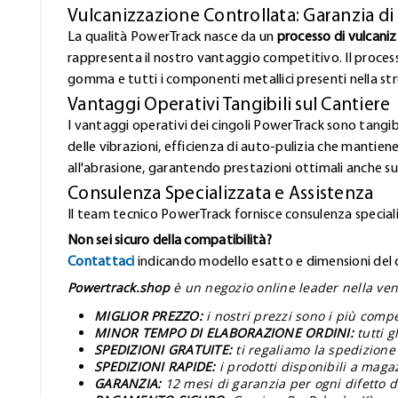
Vulcanizzazione Controllata: Garanzia di
La qualità PowerTrack nasce da un
processo di vulcani
rappresenta il nostro vantaggio competitivo. Il proces
gomma e tutti i componenti metallici presenti nella stru
Vantaggi Operativi Tangibili sul Cantiere
I vantaggi operativi dei cingoli PowerTrack sono tangibi
delle vibrazioni, efficienza di auto-pulizia che mantiene
all'abrasione, garantendo prestazioni ottimali anche sui
Consulenza Specializzata e Assistenza
Il team tecnico PowerTrack fornisce consulenza speciali
Non sei sicuro della compatibilità?
Contattaci
indicando modello esatto e dimensioni del ci
Powertrack.shop
è un negozio online leader nella vend
MIGLIOR PREZZO:
i nostri prezzi sono i più comp
MINOR TEMPO DI ELABORAZIONE ORDINI:
tutti 
SPEDIZIONI GRATUITE:
ti regaliamo la spedizione
SPEDIZIONI RAPIDE:
i prodotti disponibili a maga
GARANZIA:
12 mesi di garanzia per ogni difetto d