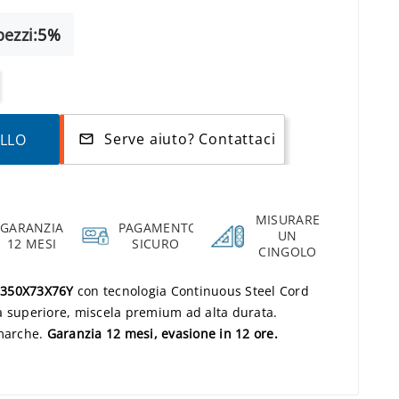
ezzi:
5%
Serve aiuto? Contattaci
ELLO
mail_outline
MISURARE
GARANZIA
PAGAMENTO
UN
12 MESI
SICURO
CINGOLO
 350X73X76Y
con tecnologia Continuous Steel Cord
a superiore, miscela premium ad alta durata.
 marche.
Garanzia 12 mesi, evasione in 12 ore.