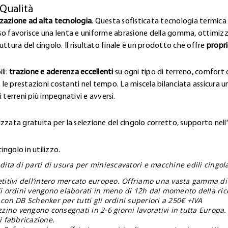
 Qualità
zzazione ad alta tecnologia
. Questa sofisticata tecnologia termica 
so favorisce una lenta e uniforme abrasione della gomma, ottimizz
ttura del cingolo. Il risultato finale è un prodotto che offre
propri
li:
trazione e aderenza eccellenti
su ogni tipo di terreno, comfort o
 le prestazioni costanti nel tempo. La miscela bilanciata assicura una
 terreni più impegnativi e avversi.
zzata gratuita per la selezione del cingolo corretto, supporto nell
ngolo in utilizzo.
ita di parti di usura per miniescavatori e macchine edili cingolat
etitivi dell’intero mercato europeo. Offriamo una vasta gamma di
gli ordini vengono elaborati in meno di 12h dal momento della ric
 con DB Schenker per tutti gli ordini superiori a 250€ +IVA
zzino vengono consegnati in 2-6 giorni lavorativi in tutta Europa.
i fabbricazione.