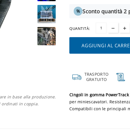
Sconto quantità 2 p
%
QUANTITÀ:
AGGIUNGI AL CARR
TRASPORTO
GRATUITO
Cingoli in gomma PowerTrack
iare in base alla produzione.
per miniescavatori. Resistenz
i ordinati in coppia.
Compatibili con le principali