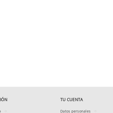
IÓN
TU CUENTA
o
Datos personales