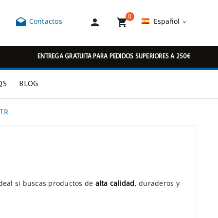
0



Contactos
Español

ENTREGA GRATUITA PARA PEDIDOS SUPERIORES A 250€
QS
BLOG
0TR
deal si buscas productos de
alta calidad
, duraderos y