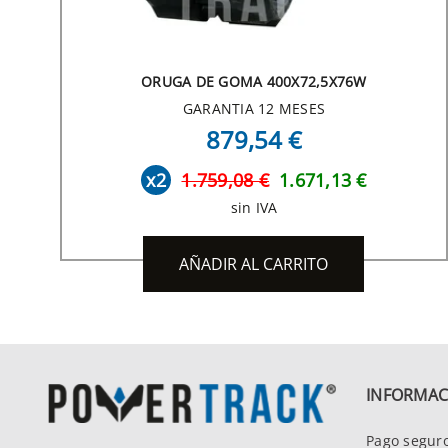
ORUGA DE GOMA 400X72,5X76W
GARANTIA 12 MESES
879,54 €
x2
1.759,08 €
1.671,13 €
sin IVA
AÑADIR AL CARRITO
INFORMAC
Pago segur