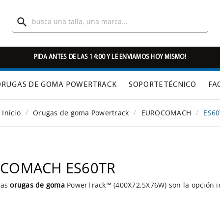

PIDA ANTES DE LAS 14:00 Y LE ENVIAMOS HOY MISMO!
ORUGAS DE GOMA POWERTRACK
SOPORTE TÉCNICO
FA
Inicio
Orugas de goma Powertrack
EUROCOMACH
ES6
OCOMACH ES60TR
ras
orugas de goma
PowerTrack™ (400X72,5X76W) son la opción i