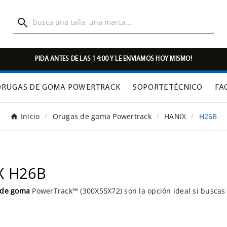

PIDA ANTES DE LAS 14:00 Y LE ENVIAMOS HOY MISMO!
ORUGAS DE GOMA POWERTRACK
SOPORTE TÉCNICO
FA
Inicio
Orugas de goma Powertrack
HANIX
H26B
X H26B
 de goma
PowerTrack™ (300X55X72) son la opción ideal si busca