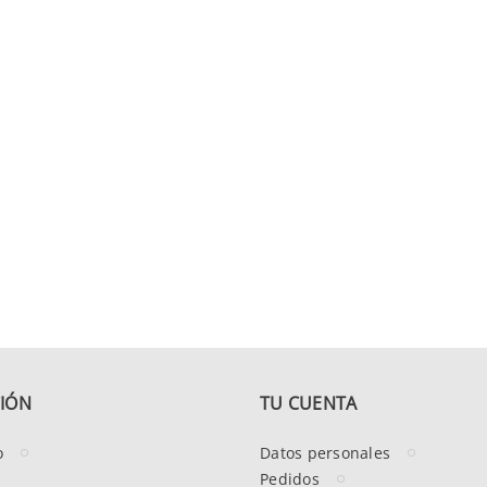
IÓN
TU CUENTA
o
Datos personales
Pedidos