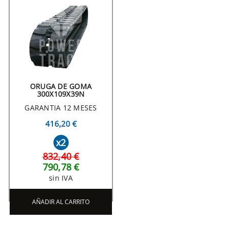
ORUGA DE GOMA
300X109X39N
GARANTIA 12 MESES
416,20 €
x2
832,40 €
790,78 €
sin IVA
AÑADIR AL CARRITO